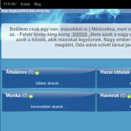
TVN.HU
Képtár
Blog
http://agica2004.link.xfree.hu
Belőlem csak egy van, másokból is:) Módosítva, mert
az. - Fehér lovag-king-kong :)))))))))) ,,Nem azok a na
azok a hősök, akik másokat legyőznek. Nagy ember 
magáért, Oda adná szívét társai ja
Általános
(0)
Hazai oldalak
többet akarok...
Munka
(0)
Haverok
(0)
kevesebbet akarok...