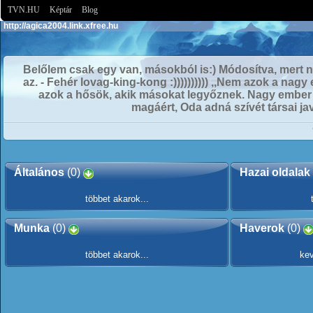
TVN.HU
Képtár
Blog
http://agica2004.link.xfree.hu
Belőlem csak egy van, másokból is:) Módosítva, mert
az. - Fehér lovag-king-kong :)))))))))) ,,Nem azok a na
azok a hősök, akik másokat legyőznek. Nagy ember 
magáért, Oda adná szívét társai ja
Általános
(0)
Hazai oldalak
többet akarok...
Munka
(0)
Haverok
(0)
többet akarok...
kev